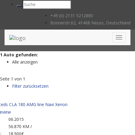
+49 (0) 2131 5212880
Bonnerstr.62, 41468 Neuss, Deutschland
Toggle
navigati
1
Auto
gefunden:
Alle anzeigen
Seite
1
von
1
Filter zurücksetzen
eds CLA 180 AMG line Navi Xenon
06.2015
56.870 KM /
:
18.900€