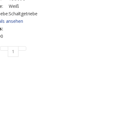
e:
Weiß
iebe:
Schaltgetriebe
ils ansehen
s:
00
1